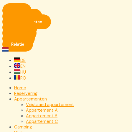
Home
Reservering
Appartementen
Camping
Wellness
Plannen
Relatie
NL
DE
EN
HU
RO
Home
Reservering
Appartementen
Vrijstaand appartement
Appartement A
Appartement B
Appartement C
Camping