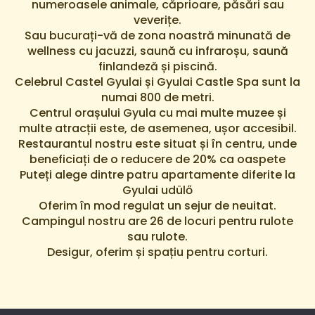
numeroasele animale, căprioare, păsări sau
veverițe.
Sau bucurați-vă de zona noastră minunată de
wellness cu jacuzzi, saună cu infraroșu, saună
finlandeză și piscină.
Celebrul Castel Gyulai și Gyulai Castle Spa sunt la
numai 800 de metri.
Centrul orașului Gyula cu mai multe muzee și
multe atracții este, de asemenea, ușor accesibil.
Restaurantul nostru este situat și în centru, unde
beneficiați de o reducere de 20% ca oaspete
Puteți alege dintre patru apartamente diferite la
Gyulai udülő
Oferim în mod regulat un sejur de neuitat.
Campingul nostru are 26 de locuri pentru rulote
sau rulote.
Desigur, oferim și spațiu pentru corturi.