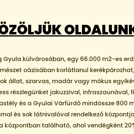
ÖZÖLJÜK OLDALUN
 Gyula külvárosában, egy 66.000 m2-es erd
természet oázisában korlátlanul kerékpározhat
sok állat, szarvas, madár vagy mókus egyikéve
ss részlegünket jakuzzival, infraszaunával, f
astély és a Gyulai Várfürdő mindössze 800 m
l és sok látnivalóval rendelkező központja 
s a központban található, ahol vendégként 2