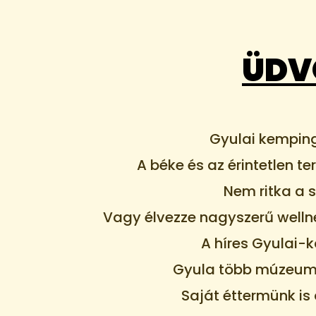
ÜDV
Gyulai kemping
A béke és az érintetlen 
Nem ritka a 
Vagy élvezze nagyszerű wellne
A híres Gyulai-k
Gyula több múzeumma
Saját éttermünk i