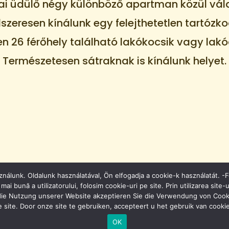
ai üdülő négy különböző apartman közül vál
szeresen kínálunk egy felejthetetlen tartózko
 26 férőhely található lakókocsik vagy lak
Természetesen sátraknak is kínálunk helyet.
nálunk. Oldalunk használatával, Ön elfogadja a cookie-k használatát. -F
i bună a utilizatorului, folosim cookie-uri pe site. Prin utilizarea site-u
ie Nutzung unserer Website akzeptieren Sie die Verwendung von Cooki
e site. Door onze site te gebruiken, accepteert u het gebruik van cookie
OK