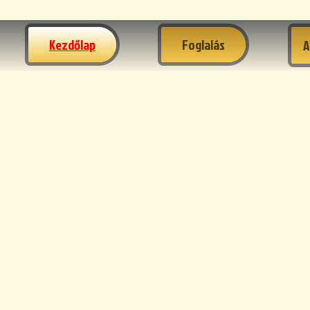
Kezdőlap
Foglalás
A