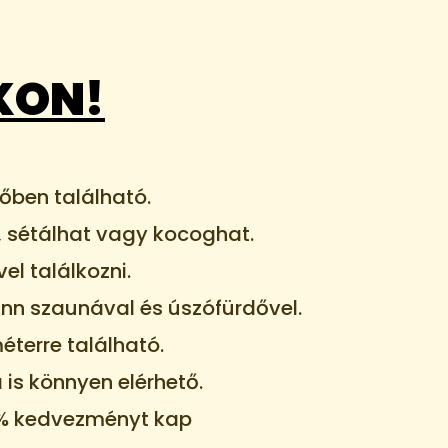
KON!
őben található.
, sétálhat vagy kocoghat.
l találkozni.
inn szaunával és úszófürdővel.
éterre található.
is könnyen elérhető.
0% kedvezményt kap