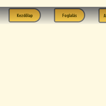
Kezdőlap
Foglalás
A