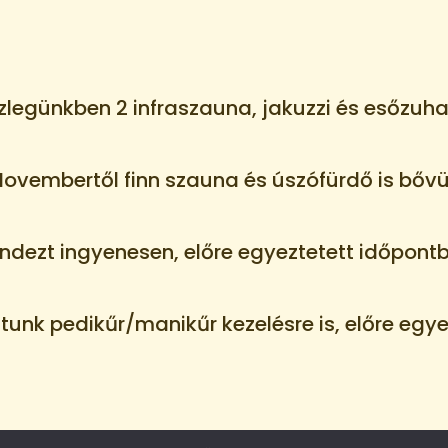
zlegünkben 2 infraszauna, jakuzzi és esőzuha
ovembertől finn szauna és úszófürdő is bővü
dezt ingyenesen, előre egyeztetett időpon
tunk pedikűr/manikűr kezelésre is, előre egy