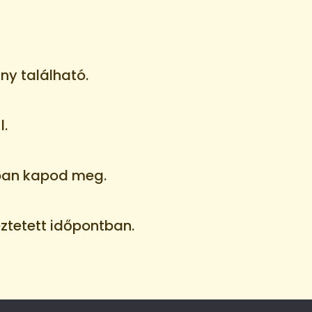
ny található.
l.
tban kapod meg.
eztetett időpontban.