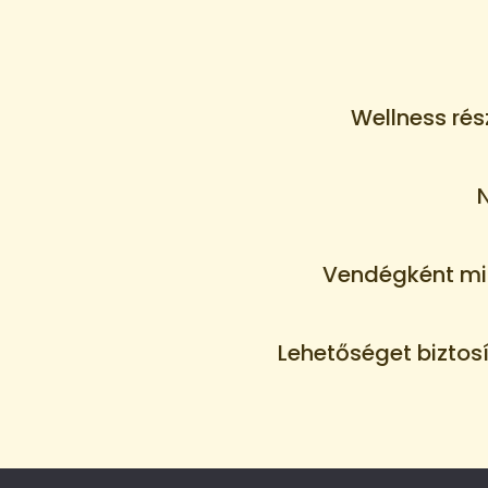
Wellness rés
N
Vendégként min
Lehetőséget biztosí