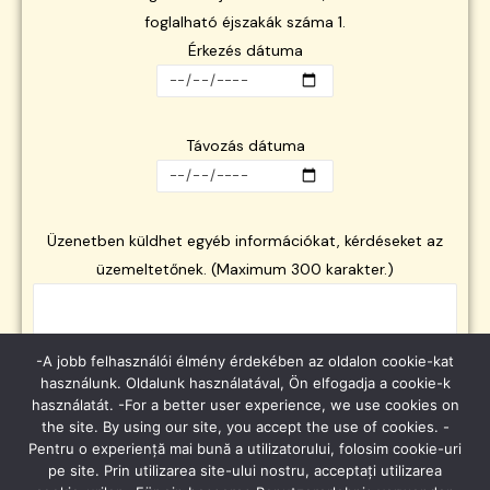
foglalható éjszakák száma 1.
Érkezés dátuma
Távozás dátuma
Üzenetben küldhet egyéb információkat, kérdéseket az
üzemeltetőnek. (Maximum 300 karakter.)
-A jobb felhasználói élmény érdekében az oldalon cookie-kat
használunk. Oldalunk használatával, Ön elfogadja a cookie-k
használatát. -For a better user experience, we use cookies on
the site. By using our site, you accept the use of cookies. -
Pentru o experiență mai bună a utilizatorului, folosim cookie-uri
Az
Adatkezelési nyilatkozat
-ban írottakat megértettem, az
pe site. Prin utilizarea site-ului nostru, acceptați utilizarea
azokban foglaltakat elfogadom: