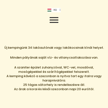
DE
EN
RO
HU
NL
Új kempingünk 34 lakóautónak vagy lakókocsinak kínál helyet.
Minden pályának saját víz- és villanycsatlakozása van.
A szaniter épület zuhanyzóval, WC-vel, mosdóval,
mosógépekkel és szárítógépekkel felszerelt.
A kemping kávézó a szezonban is nyitva tart egy italra vagy
harapnivalóra.
25 tágas sátorhely is rendelkezésre áll.
Az árak a korai és késői szezonban napi 20 eurótól.