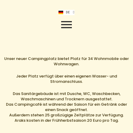
EN
HU
RO
DE
NL
Unser neuer Campingplatz bietet Platz für 34 Wohnmobile oder
Wohnwagen.
Jeder Platz verfügt über einen eigenen Wasser- und
Stromanschluss.
Das Sanitärgebäude ist mit Dusche, WC, Waschbecken,
Waschmaschinen und Trocknern ausgestattet.
Das Campingcafé ist während der Saison für ein Getränk oder
einen Snack geöffnet.
Außerdem stehen 25 großzügige Zeltplätze zur Verfügung.
Araks kosten in der Frühherbstsaison 20 Euro pro Tag.